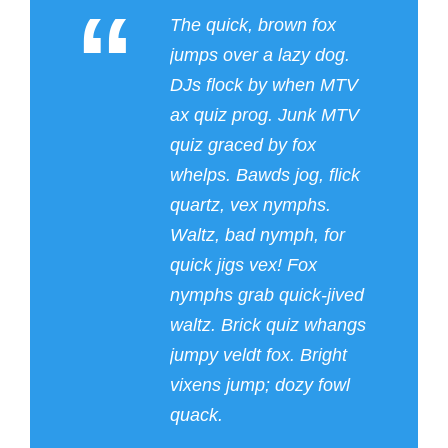
“
The quick, brown fox
jumps over a lazy dog.
DJs flock by when MTV
ax quiz prog. Junk MTV
quiz graced by fox
whelps. Bawds jog, flick
quartz, vex nymphs.
Waltz, bad nymph, for
quick jigs vex! Fox
nymphs grab quick-jived
waltz. Brick quiz whangs
jumpy veldt fox. Bright
vixens jump; dozy fowl
quack.